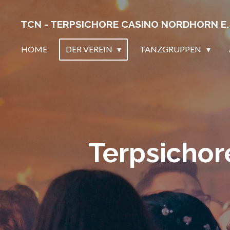
Zum
TCN - TERPSICHORE CASINO
NORDHORN E. 
Hauptinhalt
springen
HOME
DER VEREIN
TANZGRUPPEN
Terpsichore