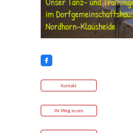
F
a
c
e
b
Kontakt
o
o
k
Ihr Weg zu uns