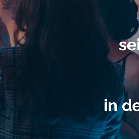
se
in d