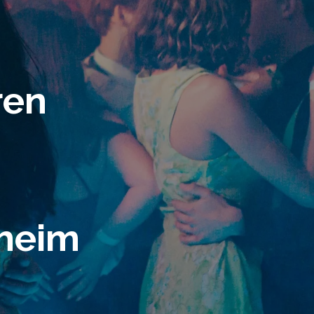
ren
theim