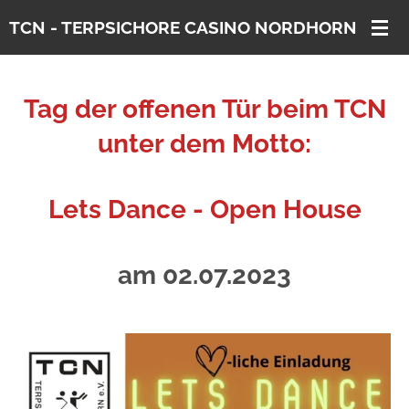
Zum
TCN - TERPSICHORE CASINO
NORDHORN E. V.
Hauptinhalt
springen
Tag der offenen Tür beim TCN
unter dem Motto:
Lets Dance - Open House
am 02.07.2023