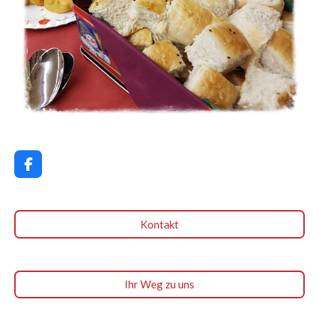
F
a
c
e
b
Kontakt
o
o
k
Ihr Weg zu uns