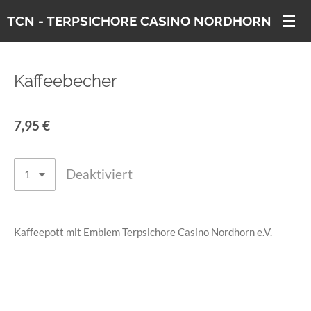
Zum
TCN - TERPSICHORE CASINO
NORDHORN E. V.
Hauptinhalt
springen
Kaffeebecher
7,95 €
Deaktiviert
Kaffeepott mit Emblem Terpsichore Casino Nordhorn e.V.