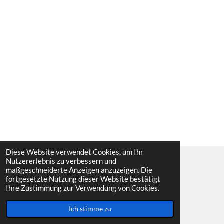
Diese Website verwendet Cookies, um Ihr
Nutzererlebnis zu verbessern und
maßgeschneiderte Anzeigen anzuzeigen. Die
© 2022-2026 TCN - Terpsichore Casino Nordhorn e. V.
fortgesetzte Nutzung dieser Website bestätigt
Ihre Zustimmung zur Verwendung von Cookies.
letzte Aktualisierung der Webseite: 24.07.2026
Ich stimme zu