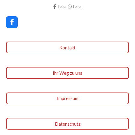
Teilen
Teilen
F
a
c
e
b
Kontakt
o
o
k
Ihr Weg zu uns
Impressum
Datenschutz