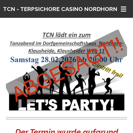
Zum
TCN - TERPSICHORE CASINO
NORDHORN E. V.
Hauptinhalt
springen
Der Termin wurde aufgrund