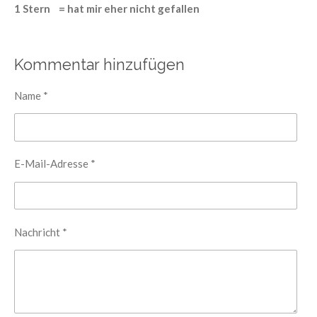
e
0
1 Stern = hat mir eher nicht gefallen
n
S
t
Kommentar hinzufügen
e
r
Name *
n
e
E-Mail-Adresse *
Nachricht *