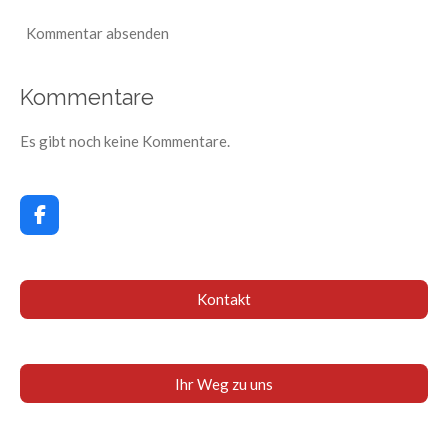
Kommentar absenden
Kommentare
Es gibt noch keine Kommentare.
F
a
c
e
b
Kontakt
o
o
k
Ihr Weg zu uns