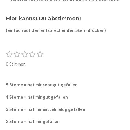
Hier kannst Du abstimmen!
(einfach auf den entsprechenden Stern drücken)
1
2
3
4
5
B
B
e
S
S
S
S
S
e
w
0 Stimmen
t
t
t
t
t
e
w
e
e
e
e
e
r
e
t
r
r
r
r
r
u
5 Sterne = hat mir sehr gut gefallen
r
n
n
n
n
n
n
t
e
e
e
e
g
4 Sterne = hat mir gut gefallen
a
u
b
n
3 Sterne = hat mir mittelmäßig gefallen
s
e
g
n
2 Sterne = hat mir gefallen
:
d